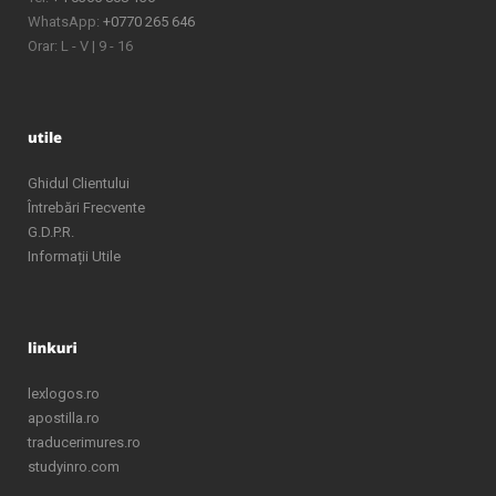
WhatsApp:
+0770 265 646
Orar: L - V | 9 - 16
Ghidul Clientului
Întrebări Frecvente
G.D.P.R.
Informații Utile
lexlogos.ro
apostilla.ro
traducerimures.ro
studyinro.com