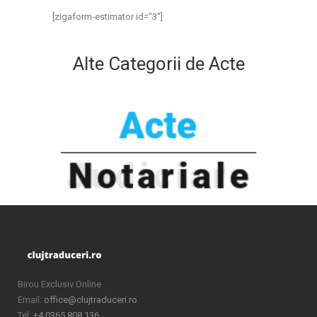
[zigaform-estimator id="3"]
Alte Categorii de Acte
Birou Exclusiv Online
Email:
office@clujtraduceri.ro
Tel:
+4 0365 808 136