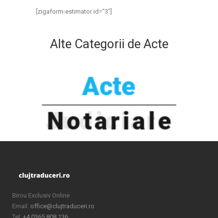
[zigaform-estimator id="3"]
Alte Categorii de Acte
Birou Exclusiv Online
Email:
office@clujtraduceri.ro
Tel:
+4 0365 808 136