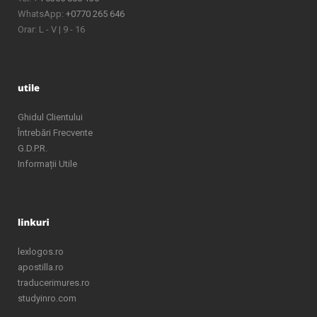
WhatsApp:
+0770 265 646
Orar: L - V | 9 - 16
Ghidul Clientului
Întrebări Frecvente
G.D.P.R.
Informații Utile
lexlogos.ro
apostilla.ro
traducerimures.ro
studyinro.com